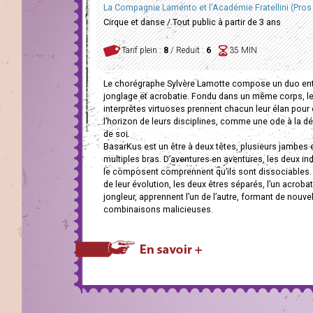
La Compagnie Lamento et l'Académie Fratellini (Pros 
Cirque et danse / Tout public à partir de 3 ans
Tarif plein :
8
/ Reduit :
6
35 MIN
Le chorégraphe Sylvère Lamotte compose un duo ent
jonglage et acrobatie. Fondu dans un même corps, l
interprètes virtuoses prennent chacun leur élan pour é
l’horizon de leurs disciplines, comme une ode à la d
de soi.
BasarKus est un être à deux têtes, plusieurs jambes 
multiples bras. D’aventures en aventures, les deux ind
le composent comprennent qu’ils sont dissociables
de leur évolution, les deux êtres séparés, l’un acrobate
jongleur, apprennent l’un de l’autre, formant de nouve
combinaisons malicieuses.