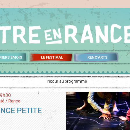
MIERS ÉMOIS
LE FESTIVAL
RENC'ARTS
retour au programme
 9h30
mté / Rance
ANCE PETITE