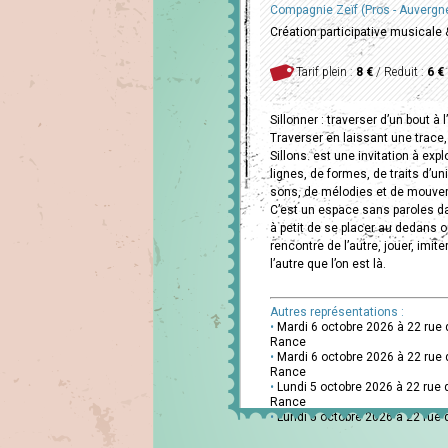
Compagnie Zeïf (Pros - Auvergn
Création participative musicale
Tarif plein :
8 €
/ Reduit :
6 €
Sillonner : traverser d’un bout à
Traverser en laissant une trace, 
Sillons. est une invitation à e
lignes, de formes, de traits d’uni
sons, de mélodies et de mouve
C’est un espace sans paroles da
à petit de se placer au dedans o
rencontre de l’autre, jouer, imiter
l’autre que l’on est là.
Autres représentations :
•
Mardi 6 octobre 2026 à 22 rue 
Rance
•
Mardi 6 octobre 2026 à 22 rue 
Rance
•
Lundi 5 octobre 2026 à 22 rue 
Rance
•
Lundi 5 octobre 2026 à 22 rue 
Rance