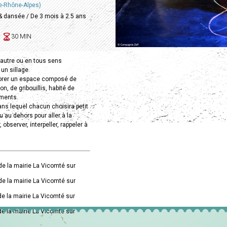
e-Rhône-Alpes)
 & dansée / De 3 mois à 2.5 ans
30 MIN
 l’autre ou en tous sens
un sillage.
xplorer un espace composé de
on, de gribouillis, habité de
ments.
ns lequel chacun choisira petit
u au dehors pour aller à la
, observer, interpeller, rappeler à
de la mairie La Vicomté sur
de la mairie La Vicomté sur
de la mairie La Vicomté sur
de la mairie La Vicomté sur