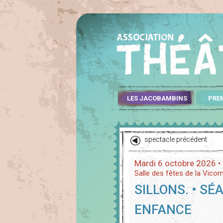
LES JACOBAMBINS
PRE
spectacle précédent
Mardi 6 octobre 2026 •
Salle des fêtes de la Vico
SILLONS. • SÉ
ENFANCE