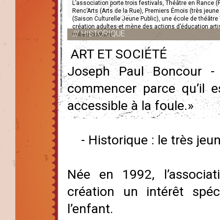
L’association porte trois festivals, Théâtre en Rance 
Renc’Arts (Arts de la Rue), Premiers Émois (très jeun
(Saison Culturelle Jeune Public), une école de théâtre 
création adultes et mène des actions d’éducation artis
/// HISTORIQUE
milieu scolaire
ART ET SOCIÉTÉ
Joseph Paul Boncour - 1
commencer parce qu’il est
accessible à la foule.»
- Historique : le très jeu
Née en 1992, l’associa
création un intérêt spéci
l’enfant.