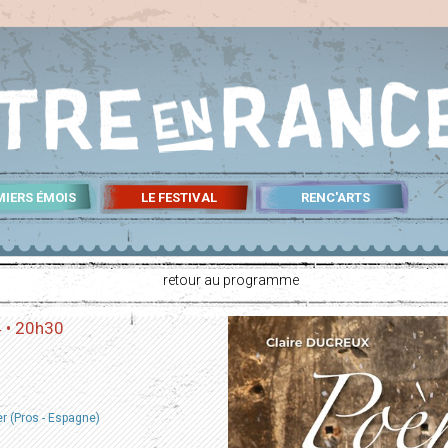
MIERS ÉMOIS
LE FESTIVAL
RENC'ARTS
retour au programme
4 • 20h30
r (Pros - Espagne)